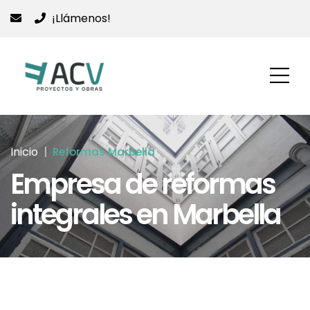
¡Llámenos!
Inicio
Reformas Marbella
Empresa de reformas
integrales en Marbella