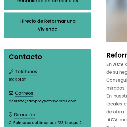
Rehabilitación de edificios
ℹ️ Precio de Reformar una
Vivienda
Refor
Contacto
En
ACV
c
Teléfonos
de su neg
Consegui
610 501 011
miradas.
Correos
En nuest
acerezo@acvproyectosyobras.com
locales 
de obra.
Dirección
ACV
cuen
C. Palmeras del Limonar, nº23, bloque 2,