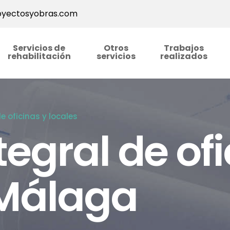
yectosyobras.com
Servicios de
Otros
Trabajos
rehabilitación
servicios
realizados
e oficinas y locales
egral de ofi
 Málaga