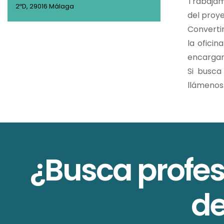
Trabajam
2ºD, 29016 Málaga
del proye
Convertim
la oficin
encargará
Si busc
llámenos
¿Busca profes
de