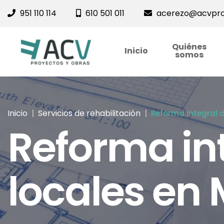
951 110 114
610 501 011
acerezo@acvpro
Quiénes
Inicio
somos
Inicio
Servicios de rehabilitación
Reforma integral d
Reforma int
locales en