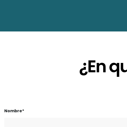
¿En q
Nombre*