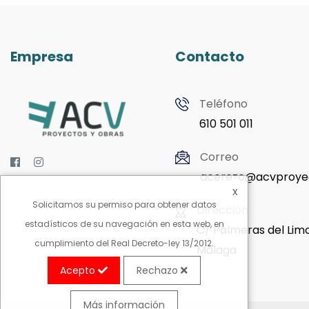
Empresa
Contacto
Teléfono
610 501 011
Correo
acerezo@acvproye
x
Solicitamos su permiso para obtener datos
Dirección
estadísticos de su navegación en esta web, en
C/ Palmeras del Limo
cumplimiento del Real Decreto-ley 13/2012.
Málaga
Acepto
Rechazo
Más información