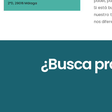
pádel, pa
2ºD, 29016 Málaga
Si está 
nuestro 
nos difer
¿Busca pr