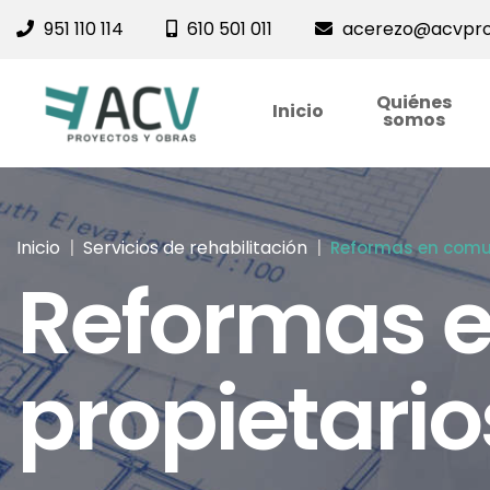
951 110 114
610 501 011
acerezo@acvpro
Quiénes
Inicio
somos
Inicio
Servicios de rehabilitación
Reformas en comu
Reformas 
propietari