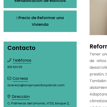
Rehabilitación de edificios
ℹ️ Precio de Reformar una
Vivienda
Refor
Contacto
Tener un
Teléfonos
de niño
desarrol
610 501 011
presión, 
Correos
También 
acerezo@acvproyectosyobras.com
aislamie
Adaptare
Dirección
climatiza
C. Palmeras del Limonar, nº23, bloque 2,