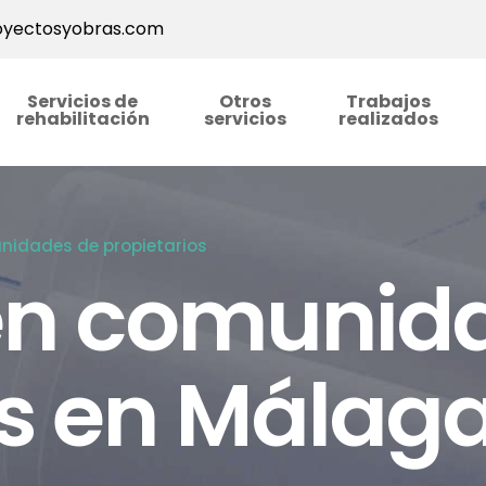
yectosyobras.com
Servicios de
Otros
Trabajos
rehabilitación
servicios
realizados
nidades de propietarios
en comunid
os en Málag